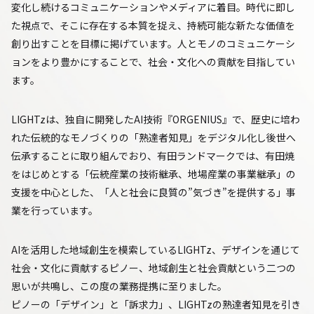
変化し続けるコミュニケーションやメディアに着目。時代に即し
た視点で、そこに存在する本質を捉え、持続可能な新たな価値を
創り出すことを目標に掲げています。⼈とモノのコミュニケーシ
ョンをより豊かにすることで、社会・⽂化への貢献を目指してい
ます。
LIGHTzは、独自に開発したAI技術『ORGENIUS』で、歴史に培わ
れた伝統的なモノづくりの「熟達者知見」をデジタル化し後世へ
伝承することに取り組んでおり、有田ランドマークでは、有田焼
をはじめとする「伝統産業の技術継承、地場産業の事業継承」の
支援を中心とした、「人と社会に良質の”気づき”を提供する」事
業を行っています。
AIを活用した地域創生を模索しているLIGHTz、デザインを通じて
社会・文化に貢献するピノー、地域創生と社会貢献という二つの
思いが共鳴し、この度の業務提携に至りました。
ピノーの「デザイン」と「訴求力」、LIGHTzの熟達者知見を引き