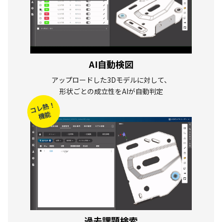
AI自動検図
アップロードした3Dモデルに対して、
形状ごとの成立性をAIが自動判定
コレ熱！
機能
過去課題検索