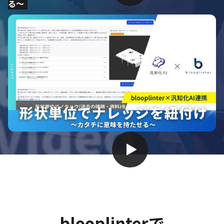
る〜
Watch
the
Video
blooplinterで